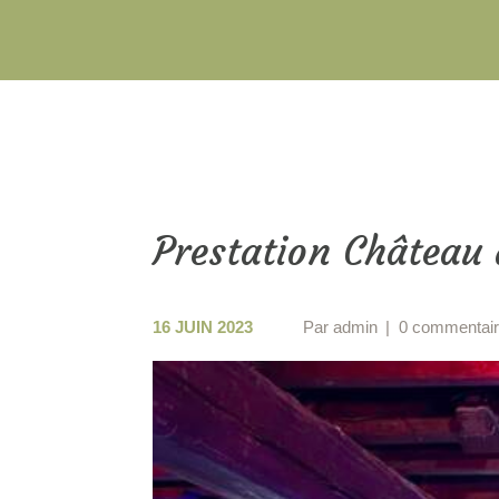
Prestation Château
16 JUIN 2023
Par
admin
0 commentai