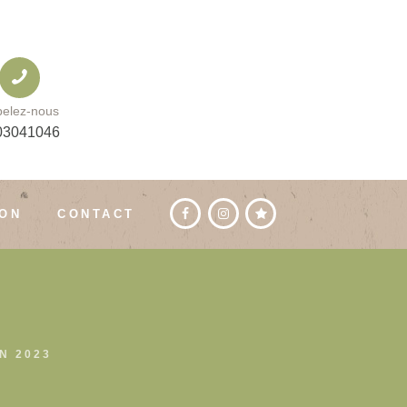
elez-nous
03041046
ION
CONTACT
N 2023