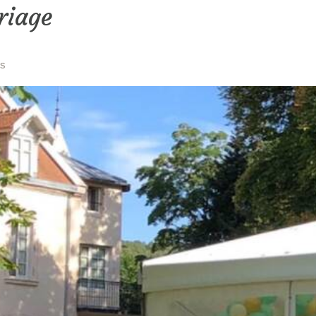
riage
es