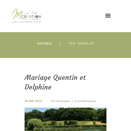
ACCUEIL
TAG: ARCELOT
Mariage Quentin et
Delphine
30 MAI 2018
Par
M-creation
0 commentaires