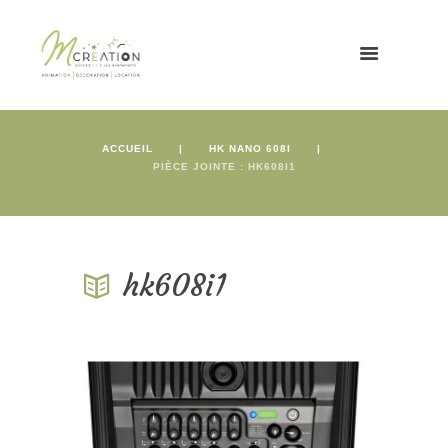
ACCUEIL
HK NANO 608I
PIÈCE JOINTE : HK608I1
hk608i1