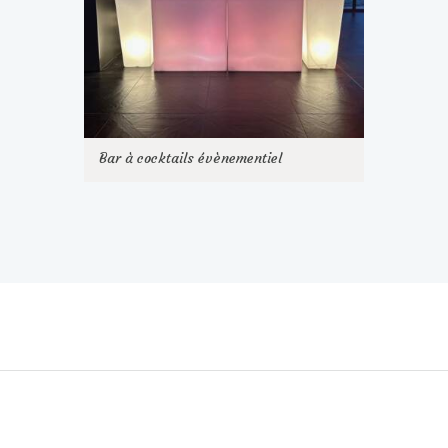
Bar à cocktails évènementiel