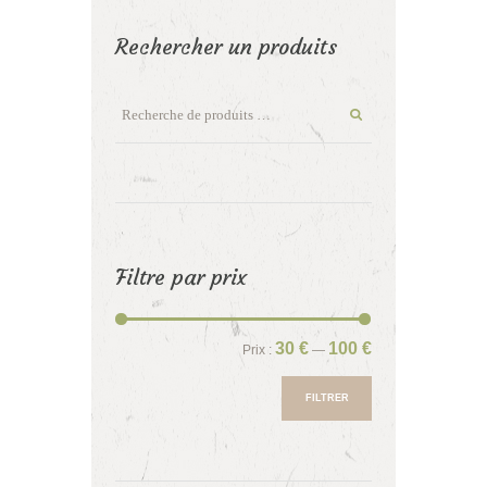
Rechercher un produits
Filtre par prix
Prix
Prix
30 €
100 €
Prix :
—
min
max
FILTRER