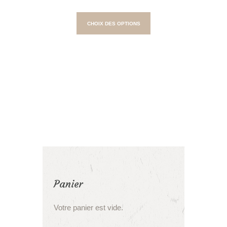
Ce
produit
CHOIX DES OPTIONS
a
plusieurs
variations.
Les
options
peuvent
être
choisies
sur
la
page
du
produit
Panier
Votre panier est vide.