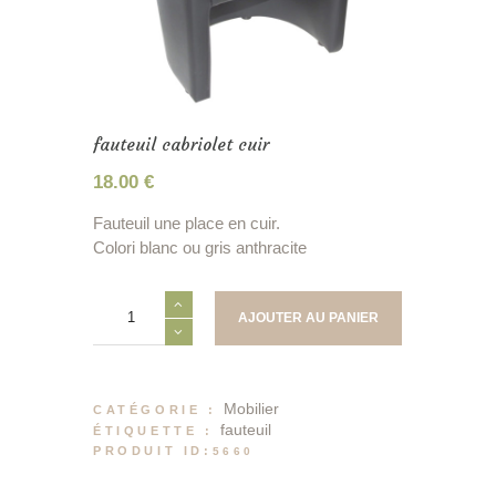
fauteuil cabriolet cuir
18.00
€
Fauteuil une place en cuir.
Colori blanc ou gris anthracite
quantité
AJOUTER AU PANIER
de
fauteuil
cabriolet
cuir
Mobilier
CATÉGORIE :
fauteuil
ÉTIQUETTE :
PRODUIT ID:
5660