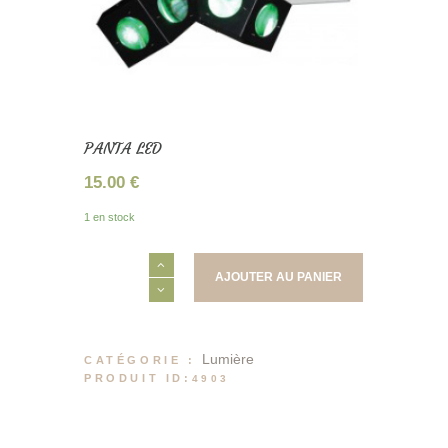
PANTA LED
15.00
€
1 en stock
quantité
AJOUTER AU PANIER
de
PANTA
LED
Lumière
CATÉGORIE :
PRODUIT ID:
4903