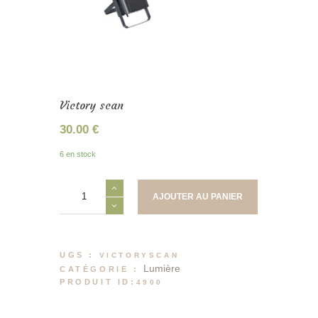
Victory scan
30.00
€
6 en stock
quantité
AJOUTER AU PANIER
de
Victory
scan
UGS :
VICTORYSCAN
Lumière
CATÉGORIE :
PRODUIT ID:
4900