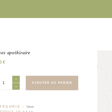
es apothicaire
00
€
tité
AJOUTER AU PANIER
es
hicaire
Vase
TÉGORIE :
ODUIT ID:
6848