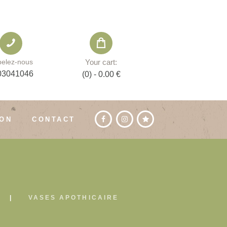
Your cart:
elez-nous
03041046
(0)
-
0.00 €
ION
CONTACT
VASES APOTHICAIRE