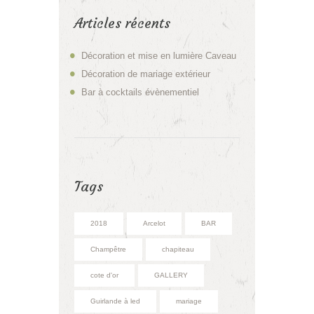
Articles récents
Décoration et mise en lumière Caveau
Décoration de mariage extérieur
Bar à cocktails évènementiel
Tags
2018
Arcelot
BAR
Champêtre
chapiteau
cote d'or
GALLERY
Guirlande à led
mariage