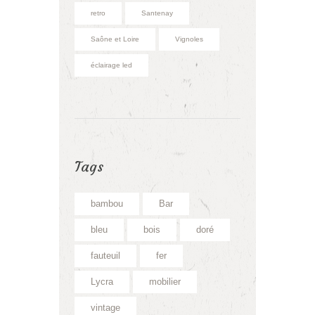
retro
Santenay
Saône et Loire
Vignoles
éclairage led
Tags
bambou
Bar
bleu
bois
doré
fauteuil
fer
Lycra
mobilier
vintage