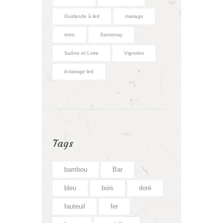
Guirlande à led
mariage
retro
Santenay
Saône et Loire
Vignoles
éclairage led
Tags
bambou
Bar
bleu
bois
doré
fauteuil
fer