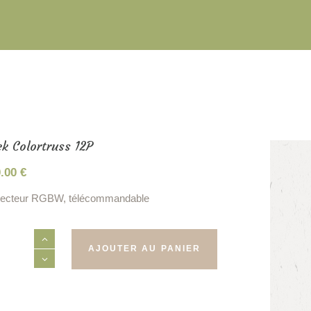
k Colortruss 12P
0.00
€
jecteur RGBW, télécommandable
tité
AJOUTER AU PANIER
k
rtruss