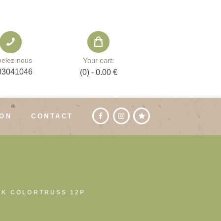
Your cart:
elez-nous
03041046
(0)
-
0.00 €
ION
CONTACT
CK COLORTRUSS 12P